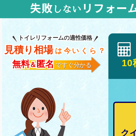
トイレリフォームの適性価格
見積り相場
は今いくら？
10
無料
匿名
＆
ですぐ分かる
ク